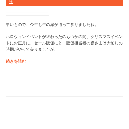
進
早いもので、今年も年の瀬が迫って参りましたね。
ハロウィンイベントが終わったのもつかの間、クリスマスイベン
トにお正月に、セール販促にと、販促担当者の皆さまは大忙しの
時期がやって参りましたが、
“
続きを読む
→
【
続
々
入
荷
中
！
】
ク
リ