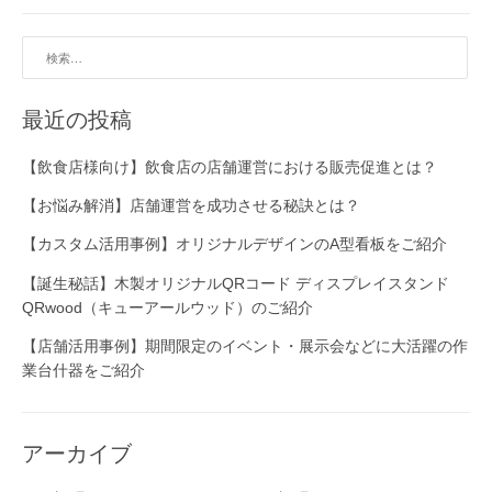
ス
マ
検
ス
索:
用
販
最近の投稿
促
ア
【飲食店様向け】飲食店の店舗運営における販売促進とは？
イ
テ
【お悩み解消】店舗運営を成功させる秘訣とは？
ム
【カスタム活用事例】オリジナルデザインのA型看板をご紹介
が
満
【誕生秘話】木製オリジナルQRコード ディスプレイスタンド
載
QRwood（キューアールウッド）のご紹介
で
す
【店舗活用事例】期間限定のイベント・展示会などに大活躍の作
！
業台什器をご紹介
”
アーカイブ