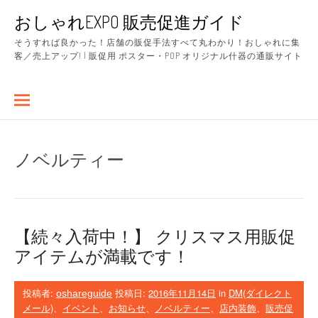
コ
おしゃれEXPO 販売促進ガイド
ン
テ
そうすれば良かった！店舗の販促手法すべて丸わかり！おしゃれに集
ン
客／売上アップ! | 販促用 ポスター・POP オリジナル什器の通販サイト
ツ
へ
ス
キ
ッ
プ
ノベルティー
【続々入荷中！】 クリスマス用販促
アイテムが満載です！
投稿者:
投稿日:
2016年11月14日
in
DM(ダイレクト
oshareguide
メール)
、
イベント
、
お知らせ
、
ノベルティー
、
店内装飾
、
販売促