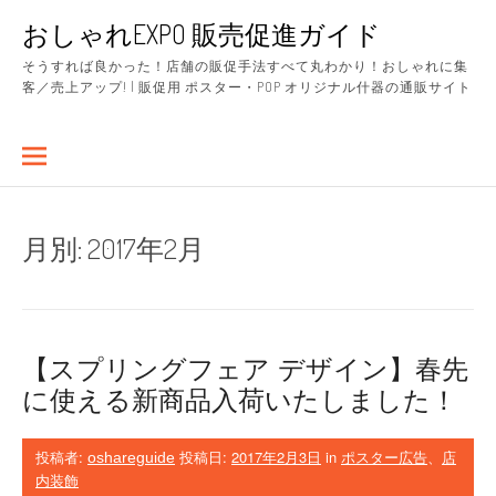
コ
おしゃれEXPO 販売促進ガイド
ン
テ
そうすれば良かった！店舗の販促手法すべて丸わかり！おしゃれに集
ン
客／売上アップ! | 販促用 ポスター・POP オリジナル什器の通販サイト
ツ
へ
ス
キ
ッ
プ
月別:
2017年2月
【スプリングフェア デザイン】春先
に使える新商品入荷いたしました！
投稿者:
投稿日:
2017年2月3日
in
ポスター広告
、
店
oshareguide
内装飾