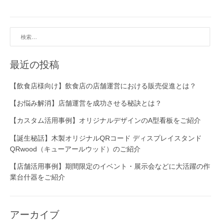
デ
ザ
イ
検
ン
索:
】
春
最近の投稿
先
に
【飲食店様向け】飲食店の店舗運営における販売促進とは？
使
え
【お悩み解消】店舗運営を成功させる秘訣とは？
る
【カスタム活用事例】オリジナルデザインのA型看板をご紹介
新
商
【誕生秘話】木製オリジナルQRコード ディスプレイスタンド
品
QRwood（キューアールウッド）のご紹介
入
荷
【店舗活用事例】期間限定のイベント・展示会などに大活躍の作
い
業台什器をご紹介
た
し
ま
アーカイブ
し