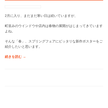
2月に入り、まだまだ寒い日は続いていますが、
町並みのウインドウや店内は春物の展開がはじまってきています
よね。
そんな「春」、スプリングフェアにピッタリな新作ポスターをご
紹介したいと思います。
“
続きを読む
→
【
ス
プ
リ
ン
グ
フ
ェ
ア