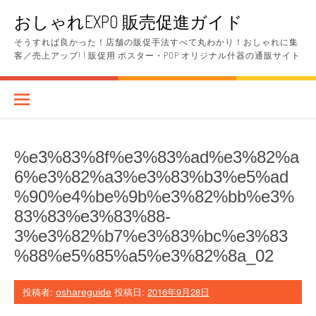
コ
おしゃれEXPO 販売促進ガイド
ン
テ
そうすれば良かった！店舗の販促手法すべて丸わかり！おしゃれに集
ン
客／売上アップ! | 販促用 ポスター・POP オリジナル什器の通販サイト
ツ
へ
ス
キ
ッ
プ
%e3%83%8f%e3%83%ad%e3%82%a
6%e3%82%a3%e3%83%b3%e5%ad
%90%e4%be%9b%e3%82%bb%e3%
83%83%e3%83%88-
3%e3%82%b7%e3%83%bc%e3%83
%88%e5%85%a5%e3%82%8a_02
投稿者:
投稿日:
2016年9月28日
oshareguide