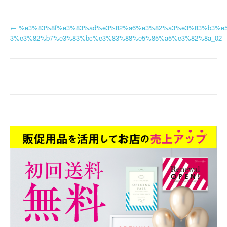
投
←
%e3%83%8f%e3%83%ad%e3%82%a6%e3%82%a3%e3%83%b3%e5
3%e3%82%b7%e3%83%bc%e3%83%88%e5%85%a5%e3%82%8a_02
稿
ナ
ビ
ゲ
ー
シ
ョ
ン