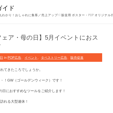
ガイド
かり！おしゃれに集客／売上アップ! | 販促用 ポスター・POP オリジナ
フェア・母の日】5月イベントにおス
ル
8日
in
POP広告
、
イベント
、
タペストリー広告
、
販売促進
慣れてきたころでしょうか。
・！GW（ゴールデンウィーク）です！
の日におすすめなツールをご紹介します！
で訪れる大型連休！