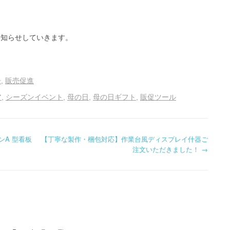
お知らせしていきます。
告
販売促進
ア
シーズンイベント
母の日
母の日ギフト
販促ツール
ンA 型看板
【丁寧な製作・梱包対応】作業台風ディスプレイ什器ご
注文いただきました！
→