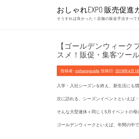
コ
おしゃれEXPO 販売促進
ン
テ
そうすれば良かった！店舗の販促手法すべて丸わ
ン
ツ
へ
ス
【ゴールデンウィーク
キ
ッ
スメ！販促・集客ツー
プ
投稿者:
投稿日:
2018年4月1
oshareguide
入学・入社シーズンを終え、新生活にも
次に訪れる、シーズンイベントといえば・
そんな大型連休＋同じく5月イベントの母
ゴールデンウィークといえば、年間の中