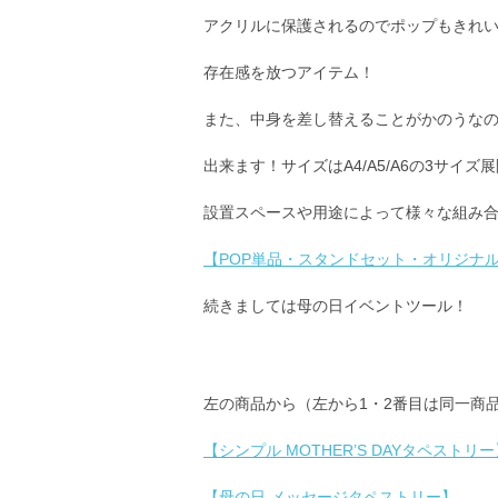
アクリルに保護されるのでポップもきれ
存在感を放つアイテム！
また、中身を差し替えることがかのうなの
出来ます！サイズはA4/A5/A6の3サ
設置スペースや用途によって様々な組み
【POP単品・スタンドセット・オリジナ
続きましては母の日イベントツール！
左の商品から（左から1・2番目は同一商
【シンプル MOTHER’S DAYタペストリー
【母の日 メッセージタペストリー】