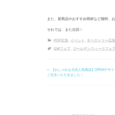
また、新商品やおすすめ商材など随時、
それでは、また次回！
POP広告
イベント
タペストリー広
GWフェア
ゴールデンウィークフェ
投
←
【おしゃれな当店人気商品】OPENデザイ
ご注文いただきました！
稿
ナ
ビ