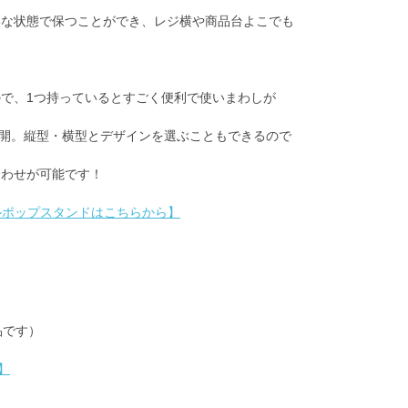
いな状態で保つことができ、レジ横や商品台よこでも
で、1つ持っているとすごく便利で使いまわしが
イズ展開。縦型・横型とデザインを選ぶこともできるので
合わせが可能です！
ルポップスタンドはこちらから】
品です）
】