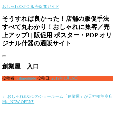
コ
おしゃれEXPO 販売促進ガイド
ン
テ
そうすれば良かった！店舗の販促手法
ン
すべて丸わかり！おしゃれに集客／売
ツ
へ
上アップ! | 販促用 ポスター・POP オリ
ス
ジナル什器の通販サイト
キ
ッ
プ
創業屋 入口
投稿者:
oshareguide
投稿日:
2019年1月16日
←
おしゃれEXPOのショールーム「創業屋」が天神橋筋商店
投
街にNEW OPEN!!
稿
ナ