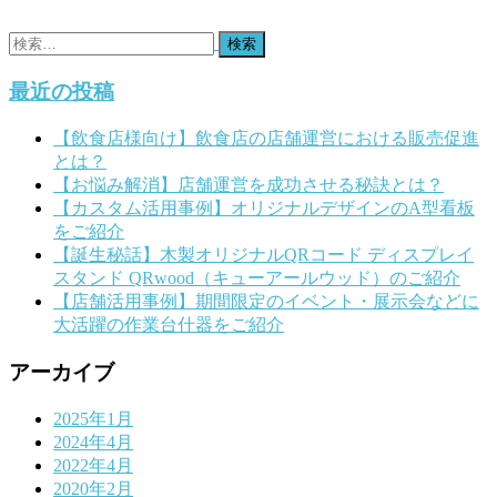
ビ
検
ゲ
索:
最近の投稿
ー
シ
【飲食店様向け】飲食店の店舗運営における販売促進
とは？
ョ
【お悩み解消】店舗運営を成功させる秘訣とは？
ン
【カスタム活用事例】オリジナルデザインのA型看板
をご紹介
【誕生秘話】木製オリジナルQRコード ディスプレイ
スタンド QRwood（キューアールウッド）のご紹介
【店舗活用事例】期間限定のイベント・展示会などに
大活躍の作業台什器をご紹介
アーカイブ
2025年1月
2024年4月
2022年4月
2020年2月