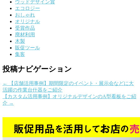
ウッドデザイン賞
エコロジー
おしゃれ
オリジナル
受賞作品
廃材利用
木製
販促ツール
集客
投稿ナビゲーション
←
【店舗活用事例】期間限定のイベント・展示会などに大
活躍の作業台什器をご紹介
【カスタム活用事例】オリジナルデザインのA型看板をご紹
介
→