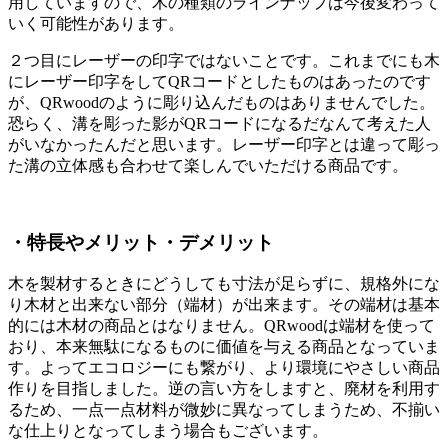
用していますので、木の種類のラインナップは今後変わって
いく可能性があります。
２つ目にレーザーの印字ではないことです。これまでにも木
にレーザー印字をしてQRコードとしたものはあったのです
が、QRwoodのように彫り込んだものはありませんでした。
恐らく、溝を彫った影がQRコードになるだなんて考えた人
がいなかったんだと思います。レーザー印字とは違って彫っ
た溝の立体感も合わせて楽しんでいただける商品です。
・特長やメリット・デメリット
木を製材するときにどうしても寸法が足らずに、規格外にな
り木材と出来ない部分（端材）が出来ます。その端材は基本
的には木材の商品とはなりません。QRwoodは端材を使って
おり、本来無駄になるものに価値を与える商品となっていま
す。よってエコロジーにも繋がり、より環境にやさしい商品
作りを目指しました。逆の言い方をしますと、廃材を利用す
るため、一点一点材料が微妙に異なってしまうため、不揃い
な仕上りとなってしまう場合もございます。