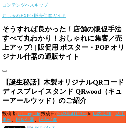
コンテンツへスキップ
おしゃれEXPO 販売促進ガイド
そうすれば良かった！店舗の販促手法
すべて丸わかり！おしゃれに集客／売
上アップ! | 販促用 ポスター・POP オリ
ジナル什器の通販サイト
【誕生秘話】木製オリジナルQRコード
ディスプレイスタンド QRwood（キュ
ーアールウッド）のご紹介
投稿者:
oshareguide
投稿日:
2022年4月13日
in
店内装飾
、
活用
事例
、
販促什器
、
販売促進