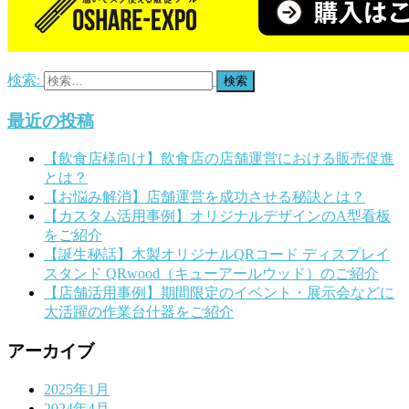
検索:
最近の投稿
【飲食店様向け】飲食店の店舗運営における販売促進
とは？
【お悩み解消】店舗運営を成功させる秘訣とは？
【カスタム活用事例】オリジナルデザインのA型看板
をご紹介
【誕生秘話】木製オリジナルQRコード ディスプレイ
スタンド QRwood（キューアールウッド）のご紹介
【店舗活用事例】期間限定のイベント・展示会などに
大活躍の作業台什器をご紹介
アーカイブ
2025年1月
2024年4月