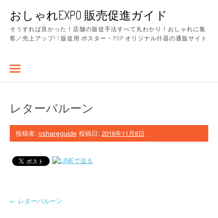
コ
おしゃれEXPO 販売促進ガイド
ン
テ
そうすれば良かった！店舗の販促手法すべて丸わかり！おしゃれに集
ン
客／売上アップ! | 販促用 ポスター・POP オリジナル什器の通販サイト
ツ
へ
ス
キ
ッ
プ
レターバルーン
投稿者:
投稿日:
2016年11月8日
oshareguide
投
←
レターバルーン