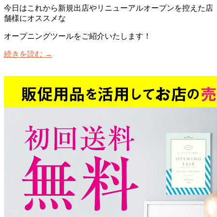
今日はこれから新規出店やリニューアルオープンを控えた店
舗様にオススメな
オープニングツールをご紹介いたします！
“【新
続きを読む
→
作
商
品】
OPENING
FAIR
デ
ザ
イ
ン
ポ
ッ
プ
販
売
ス
タ