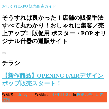
コ
おしゃれEXPO 販売促進ガイド
ン
テ
そうすれば良かった！店舗の販促手法
ン
すべて丸わかり！おしゃれに集客／売
ツ
へ
上アップ! | 販促用 ポスター・POP オリ
ス
ジナル什器の通販サイト
キ
ッ
プ
チラシ
【新作商品】OPENING FAIRデザイン
ポップ販売スタート！
投稿者:
oshareguide
投稿日:
2018年2月8日
in
POP広告
、
店内
装飾