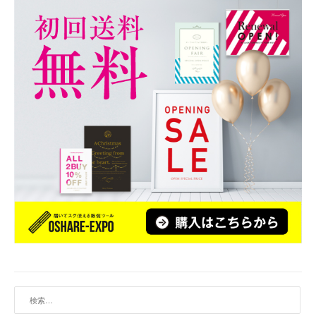
ぶ
だ
け
！
】
届
い
て
す
ぐ
に
使
え
る
！
S
A
検
L
索:
E