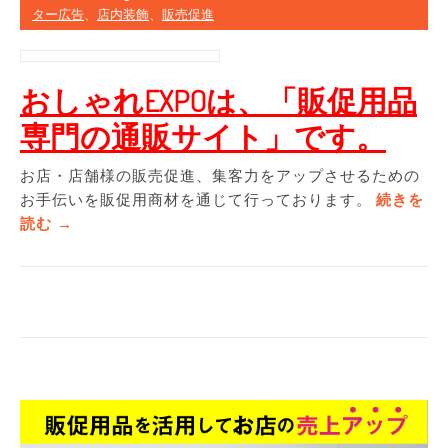
ター広告
、
店内装飾
、
販売促進
おしゃれEXPOは、「販促用品
専門の通販サイト」です。
お店・店舗様の販売促進、集客力をアップさせるための
お手伝いを販促用商材を通じて行っております。
続きを
“
読む
→
【
好
き
な
デ
ザ
イ
ン
選