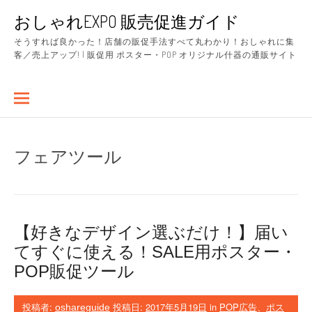
コ
おしゃれEXPO 販売促進ガイド
ン
テ
そうすれば良かった！店舗の販促手法すべて丸わかり！おしゃれに集
ン
客／売上アップ! | 販促用 ポスター・POP オリジナル什器の通販サイト
ツ
へ
ス
キ
ッ
プ
フェアツール
【好きなデザイン選ぶだけ！】届い
てすぐに使える！SALE用ポスター・
POP販促ツール
投稿者:
投稿日:
2017年5月19日
in
POP広告
、
ポス
oshareguide