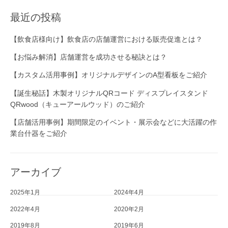
用
最近の投稿
ポ
ス
【飲食店様向け】飲食店の店舗運営における販売促進とは？
タ
【お悩み解消】店舗運営を成功させる秘訣とは？
ー
・
【カスタム活用事例】オリジナルデザインのA型看板をご紹介
P
【誕生秘話】木製オリジナルQRコード ディスプレイスタンド
O
QRwood（キューアールウッド）のご紹介
P
販
【店舗活用事例】期間限定のイベント・展示会などに大活躍の作
業台什器をご紹介
促
ツ
ー
アーカイブ
ル
”
2025年1月
2024年4月
2022年4月
2020年2月
2019年8月
2019年6月