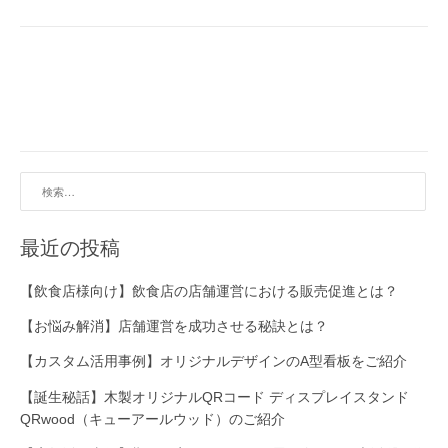
ビ
ゲ
ー
シ
ョ
検
ン
索:
最近の投稿
【飲食店様向け】飲食店の店舗運営における販売促進とは？
【お悩み解消】店舗運営を成功させる秘訣とは？
【カスタム活用事例】オリジナルデザインのA型看板をご紹介
【誕生秘話】木製オリジナルQRコード ディスプレイスタンド
QRwood（キューアールウッド）のご紹介