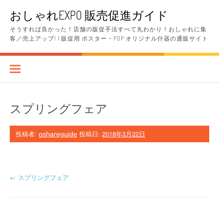
コ
おしゃれEXPO 販売促進ガイド
ン
テ
そうすれば良かった！店舗の販促手法すべて丸わかり！おしゃれに集
ン
客／売上アップ! | 販促用 ポスター・POP オリジナル什器の通販サイト
ツ
へ
ス
キ
ッ
プ
スプリングフェア
投稿者:
投稿日:
2018年3月22日
oshareguide
投
←
スプリングフェア
稿
ナ