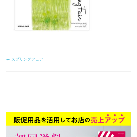
投
←
スプリングフェア
稿
ナ
ビ
ゲ
ー
シ