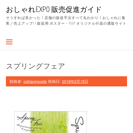
コ
おしゃれEXPO 販売促進ガイド
ン
テ
そうすれば良かった！店舗の販促手法すべて丸わかり！おしゃれに集
ン
客／売上アップ! | 販促用 ポスター・POP オリジナル什器の通販サイト
ツ
へ
ス
キ
ッ
プ
スプリングフェア
投稿者:
投稿日:
2018年2月15日
oshareguide