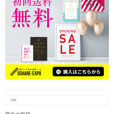
ョ
ン
検
索: