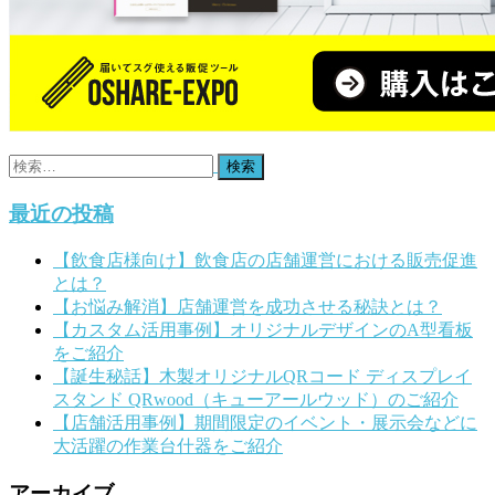
検
索:
最近の投稿
【飲食店様向け】飲食店の店舗運営における販売促進
とは？
【お悩み解消】店舗運営を成功させる秘訣とは？
【カスタム活用事例】オリジナルデザインのA型看板
をご紹介
【誕生秘話】木製オリジナルQRコード ディスプレイ
スタンド QRwood（キューアールウッド）のご紹介
【店舗活用事例】期間限定のイベント・展示会などに
大活躍の作業台什器をご紹介
アーカイブ