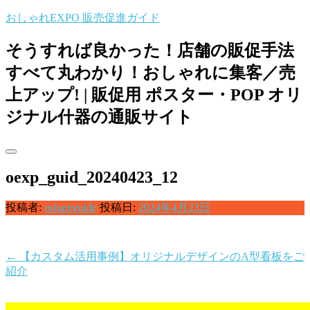
コ
おしゃれEXPO 販売促進ガイド
ン
テ
そうすれば良かった！店舗の販促手法
ン
すべて丸わかり！おしゃれに集客／売
ツ
へ
上アップ! | 販促用 ポスター・POP オリ
ス
ジナル什器の通販サイト
キ
ッ
プ
oexp_guid_20240423_12
投稿者:
oshareguide
投稿日:
2024年4月23日
←
【カスタム活用事例】オリジナルデザインのA型看板をご
投
紹介
稿
ナ