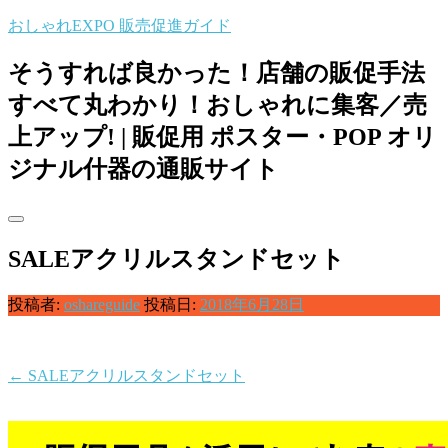
コ
おしゃれEXPO 販売促進ガイド
ン
テ
そうすれば良かった！店舗の販促手法
ン
すべて丸わかり！おしゃれに集客／売
ツ
へ
上アップ! | 販促用 ポスター・POP オリ
ス
ジナル什器の通販サイト
キ
ッ
プ
SALEアクリルスタンドセット
投稿者:
oshareguide
投稿日:
2018年6月28日
←
SALEアクリルスタンドセット
投
稿
ナ