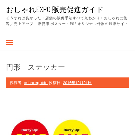
コ
おしゃれEXPO 販売促進ガイド
ン
テ
そうすれば良かった！店舗の販促手法すべて丸わかり！おしゃれに集
ン
客／売上アップ! | 販促用 ポスター・POP オリジナル什器の通販サイト
ツ
へ
ス
キ
ッ
プ
円形 ステッカー
投稿者:
投稿日:
2016年12月21日
oshareguide