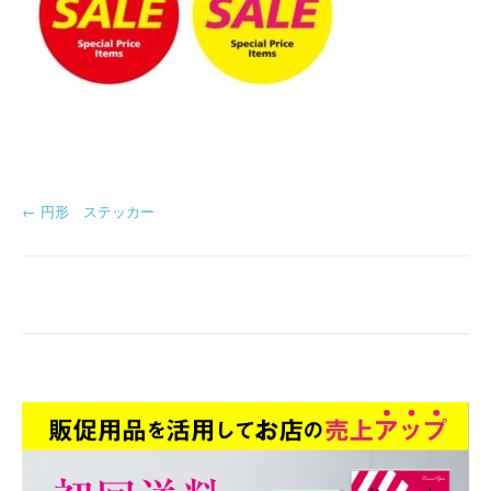
投
←
円形 ステッカー
稿
ナ
ビ
ゲ
ー
シ