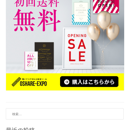
ョ
ン
検
索: