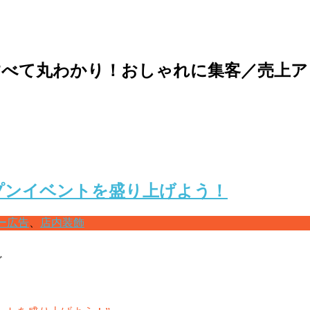
て丸わかり！おしゃれに集客／売上アップ!
オープンイベントを盛り上げよう！
ー広告
、
店内装飾
ど