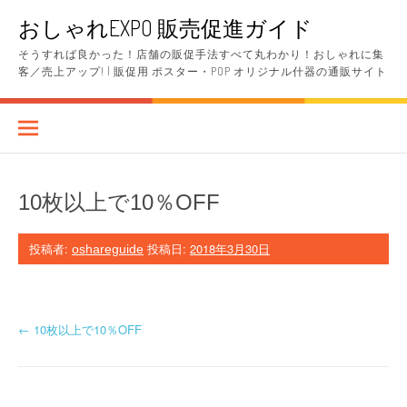
コ
おしゃれEXPO 販売促進ガイド
ン
テ
そうすれば良かった！店舗の販促手法すべて丸わかり！おしゃれに集
ン
客／売上アップ! | 販促用 ポスター・POP オリジナル什器の通販サイト
ツ
へ
ス
キ
ッ
プ
10枚以上で10％OFF
投稿者:
投稿日:
2018年3月30日
oshareguide
投
←
10枚以上で10％OFF
稿
ナ